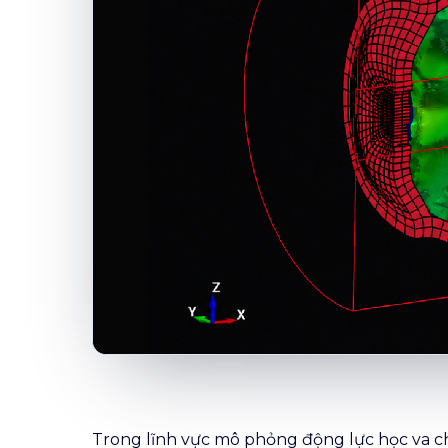
Trong lĩnh vực mô phỏng động lực học va ch