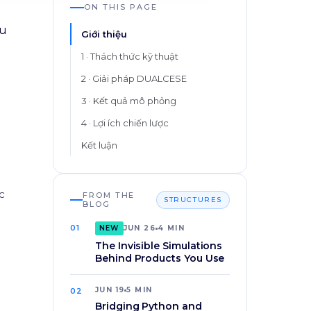
ON THIS PAGE
ểu
Giới thiệu
1 · Thách thức kỹ thuật
2 · Giải pháp DUALCESE
3 · Kết quả mô phỏng
4 · Lợi ích chiến lược
Kết luận
c
FROM THE
STRUCTURES
BLOG
01
NEW
JUN 26
4 MIN
The Invisible Simulations
Behind Products You Use
JUN 19
5 MIN
02
Bridging Python and