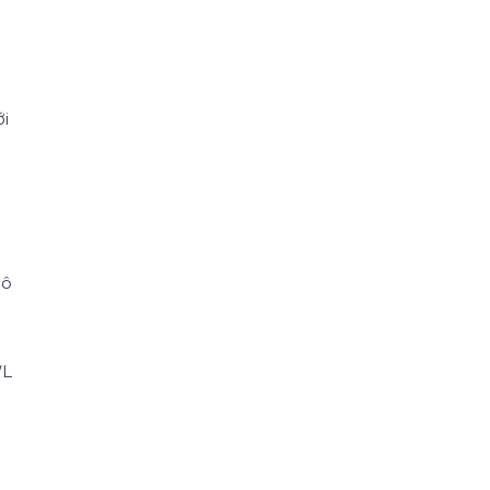
i
Mô
a
WL