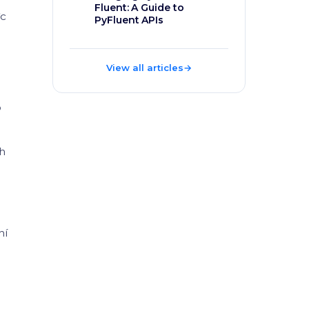
Fluent: A Guide to
ức
PyFluent APIs
View all articles
→
o
nh
à
hí