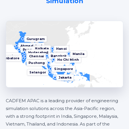
Simulation
Gurugram
Ahmedabad
Kolkata
Hanoi
Pune
Hyderabad
Manila
Bengaluru
Bangkok
Chennai
Coimbatore
Ho Chi Minh
Puchong
Singapore
Selangor
Jakarta
CADFEM APAC is a leading provider of engineering
simulation solutions across the Asia-Pacific region,
with a strong footprint in India, Singapore, Malaysia,
Vietnam, Thailand, and Indonesia. As part of the