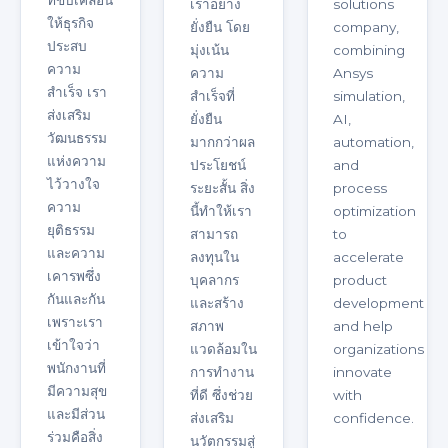
ที่ขับเคลื่อน
เราอย่าง
solutions
ให้ธุรกิจ
ยั่งยืน โดย
company,
ประสบ
มุ่งเน้น
combining
ความ
ความ
Ansys
สำเร็จ เรา
สำเร็จที่
simulation,
ส่งเสริม
ยั่งยืน
AI,
วัฒนธรรม
มากกว่าผล
automation,
แห่งความ
ประโยชน์
and
ไว้วางใจ
ระยะสั้น สิ่ง
process
ความ
นี้ทำให้เรา
optimization
ยุติธรรม
สามารถ
to
และความ
ลงทุนใน
accelerate
เคารพซึ่ง
บุคลากร
product
กันและกัน
และสร้าง
development
เพราะเรา
สภาพ
and help
เข้าใจว่า
แวดล้อมใน
organizations
พนักงานที่
การทำงาน
innovate
มีความสุข
ที่ดี ซึ่งช่วย
with
และมีส่วน
ส่งเสริม
confidence.
ร่วมคือสิ่ง
นวัตกรรมสู่