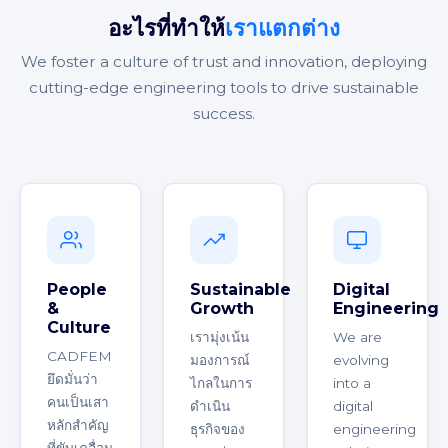
อะไรที่ทำให้
เราแตกต่าง
We foster a culture of trust and innovation, deploying
cutting-edge engineering tools to drive sustainable
success.
People
Sustainable
Digital
&
Growth
Engineering
Culture
เรามุ่งเน้น
We are
CADFEM
มองการณ์
evolving
ยึดมั่นว่า
ไกลในการ
into a
คนเป็นเสา
ดำเนิน
digital
หลักสำคัญ
ธุรกิจของ
engineering