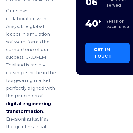
06
served
Our close
collaboration with
40
+
Years of
Ansys, the global
excellence
leader in simulation
software, forms the
GET IN
cornerstone of our
TOUCH
success. CADFEM
Thailand is rapidly
carving its niche in the
burgeoning market,
perfectly aligned with
the principles of
digital engineering
transformation
.
Envisioning itself as
the quintessential