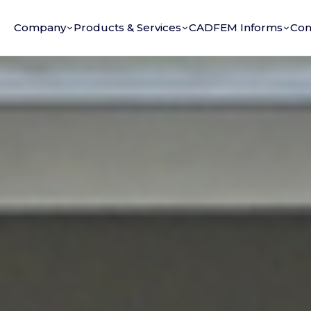
Company
Products & Services
CADFEM Informs
Con