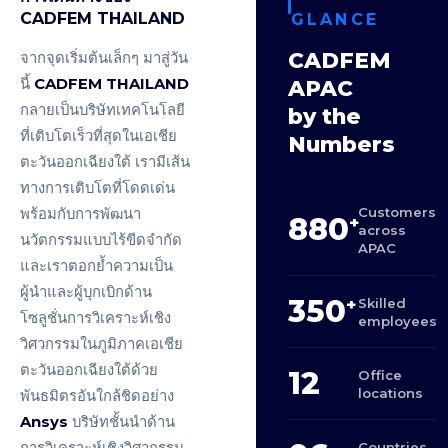
CADFEM THAILAND
GLANCE
CADFEM
จากจุดเริ่มต้นเล็กๆ มาสู่วัน
นี้
CADFEM THAILAND
APAC
กลายเป็นบริษัทเทคโนโลยี
by the
ที่เติบโตเร็วที่สุดในเอเชีย
Numbers
ตะวันออกเฉียงใต้ เรามีเส้น
ทางการเติบโตที่โดดเด่น
Customers
พร้อมกับการพัฒนา
880
+
across
นวัตกรรมแบบไร้ขีดจำกัด
APAC
และเราตอกย้ำความเป็น
ผู้นำและผู้บุกเบิกด้าน
350
+
Skilled
โซลูชั่นการวิเคราะห์เชิง
employees
วิศวกรรมในภูมิภาคเอเชีย
ตะวันออกเฉียงใต้ด้วย
12
Office
locations
พันธมิตรอันใกล้ชิดอย่าง
Ansys
บริษัทชั้นนำด้าน
การวิเคราะห์เชิงวิศวกรรม
Countries