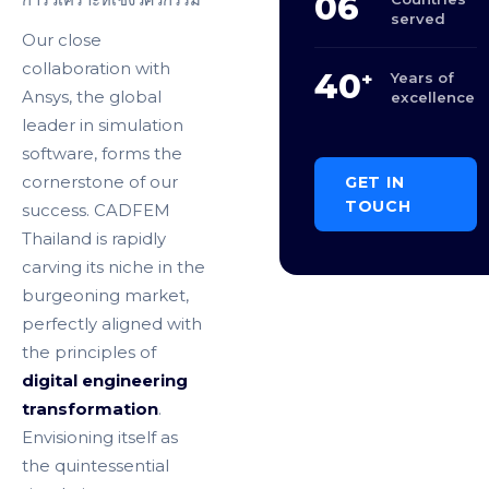
06
served
Our close
collaboration with
40
+
Years of
Ansys, the global
excellence
leader in simulation
software, forms the
GET IN
cornerstone of our
TOUCH
success. CADFEM
Thailand is rapidly
carving its niche in the
burgeoning market,
perfectly aligned with
the principles of
digital engineering
transformation
.
Envisioning itself as
the quintessential