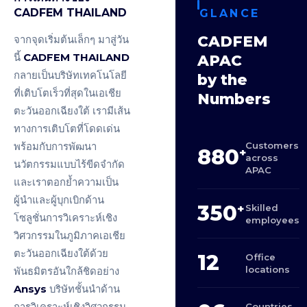
CADFEM THAILAND
GLANCE
CADFEM
จากจุดเริ่มต้นเล็กๆ มาสู่วัน
นี้
CADFEM THAILAND
APAC
กลายเป็นบริษัทเทคโนโลยี
by the
ที่เติบโตเร็วที่สุดในเอเชีย
Numbers
ตะวันออกเฉียงใต้ เรามีเส้น
ทางการเติบโตที่โดดเด่น
Customers
พร้อมกับการพัฒนา
880
+
across
นวัตกรรมแบบไร้ขีดจำกัด
APAC
และเราตอกย้ำความเป็น
ผู้นำและผู้บุกเบิกด้าน
350
+
Skilled
โซลูชั่นการวิเคราะห์เชิง
employees
วิศวกรรมในภูมิภาคเอเชีย
ตะวันออกเฉียงใต้ด้วย
12
Office
locations
พันธมิตรอันใกล้ชิดอย่าง
Ansys
บริษัทชั้นนำด้าน
การวิเคราะห์เชิงวิศวกรรม
Countries