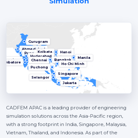
Simulation
Gurugram
Ahmedabad
Kolkata
Hanoi
Pune
Hyderabad
Manila
Bengaluru
Bangkok
Chennai
Coimbatore
Ho Chi Minh
Puchong
Singapore
Selangor
Jakarta
CADFEM APAC is a leading provider of engineering
simulation solutions across the Asia-Pacific region,
with a strong footprint in India, Singapore, Malaysia,
Vietnam, Thailand, and Indonesia. As part of the