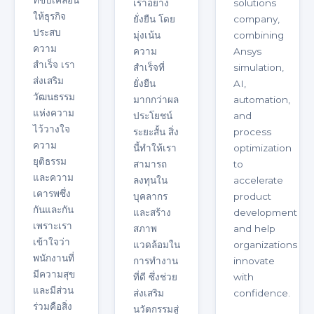
ที่ขับเคลื่อน
เราอย่าง
solutions
ให้ธุรกิจ
ยั่งยืน โดย
company,
ประสบ
มุ่งเน้น
combining
ความ
ความ
Ansys
สำเร็จ เรา
สำเร็จที่
simulation,
ส่งเสริม
ยั่งยืน
AI,
วัฒนธรรม
มากกว่าผล
automation,
แห่งความ
ประโยชน์
and
ไว้วางใจ
ระยะสั้น สิ่ง
process
ความ
นี้ทำให้เรา
optimization
ยุติธรรม
สามารถ
to
และความ
ลงทุนใน
accelerate
เคารพซึ่ง
บุคลากร
product
กันและกัน
และสร้าง
development
เพราะเรา
สภาพ
and help
เข้าใจว่า
แวดล้อมใน
organizations
พนักงานที่
การทำงาน
innovate
มีความสุข
ที่ดี ซึ่งช่วย
with
และมีส่วน
ส่งเสริม
confidence.
ร่วมคือสิ่ง
นวัตกรรมสู่