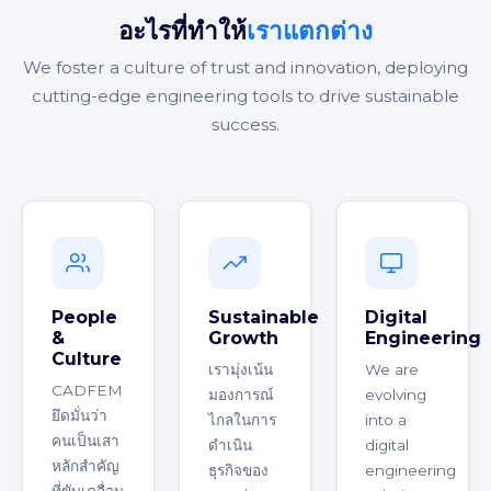
อะไรที่ทำให้
เราแตกต่าง
We foster a culture of trust and innovation, deploying
cutting-edge engineering tools to drive sustainable
success.
People
Sustainable
Digital
&
Growth
Engineering
Culture
เรามุ่งเน้น
We are
CADFEM
มองการณ์
evolving
ยึดมั่นว่า
ไกลในการ
into a
คนเป็นเสา
ดำเนิน
digital
หลักสำคัญ
ธุรกิจของ
engineering